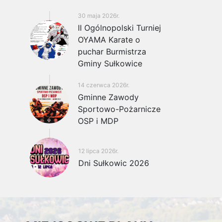
30 maja 2026r.
II Ogólnopolski Turniej
OYAMA Karate o
puchar Burmistrza
Gminy Sułkowice
14 czerwca 2026r.
Gminne Zawody
Sportowo-Pożarnicze
OSP i MDP
12 lipca 2026r.
Dni Sułkowic 2026