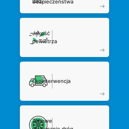
Bezpieczeństwa
Jakość
powietrza
Ekointerwencja
Zimowe
utrzymanie dróg