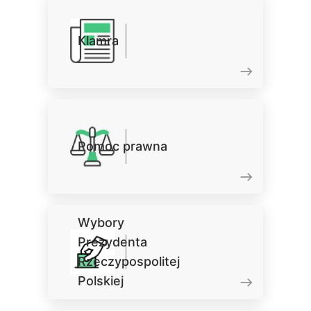
Klamra
Pomoc prawna
Wybory
Prezydenta
Rzeczypospolitej
Polskiej