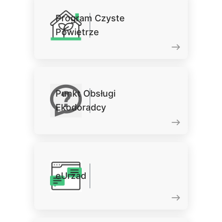
Program Czyste
Powietrze
Punkt Obsługi
Ekodoradcy
eUrzad