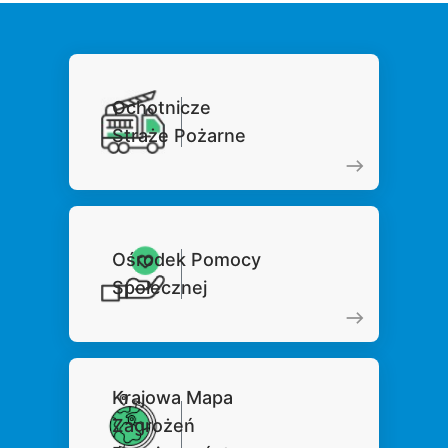
Ochotnicze
Straże Pożarne
Ośrodek Pomocy
Społecznej
Krajowa Mapa
Zagrożeń