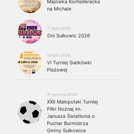
Majówka Konfederacka
na Michale
11 lipca 2026r.
Dni Sułkowic 2026
18 lipca 2026r.
VI Turniej Siatkówki
Plażowej
31 stycznia 2026r.
XXII Małopolski Turniej
Piłki Nożnej im.
Janusza Światłonia o
Puchar Burmistrza
Gminy Sułkowice