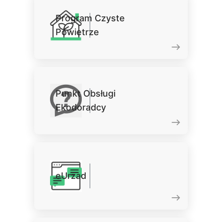
Program Czyste
Powietrze
Punkt Obsługi
Ekodoradcy
eUrzad