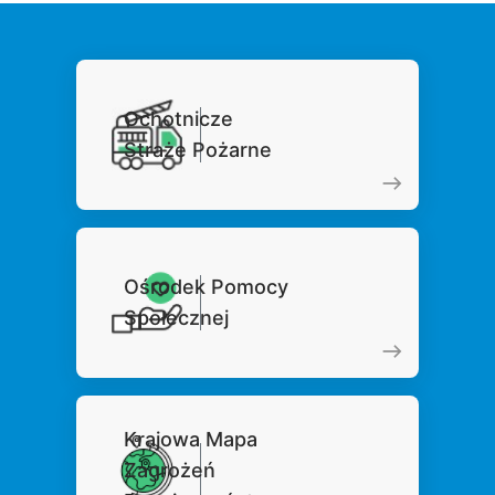
Ochotnicze
Straże Pożarne
Ośrodek Pomocy
Społecznej
Krajowa Mapa
Zagrożeń