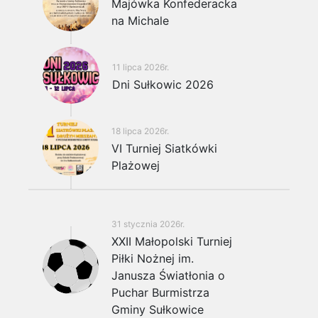
Majówka Konfederacka
na Michale
11 lipca 2026r.
Dni Sułkowic 2026
18 lipca 2026r.
VI Turniej Siatkówki
Plażowej
31 stycznia 2026r.
XXII Małopolski Turniej
Piłki Nożnej im.
Janusza Światłonia o
Puchar Burmistrza
Gminy Sułkowice