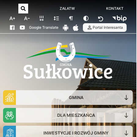
ZAŁATW
KONTAKT
Google Translate
Portal Interesanta
GMINA
DLA MIESZKAŃCA
INWESTYCJE I ROZWÓJ GMINY