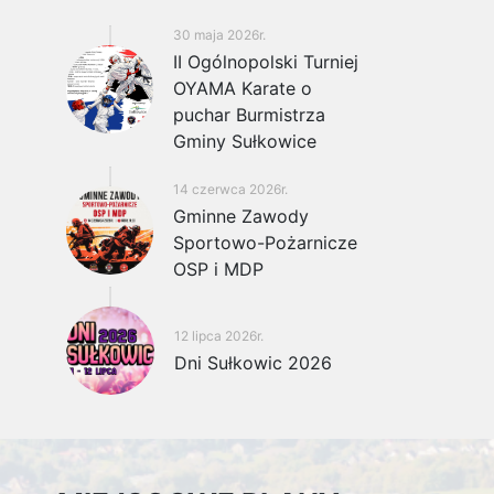
30 maja 2026r.
II Ogólnopolski Turniej
OYAMA Karate o
puchar Burmistrza
Gminy Sułkowice
14 czerwca 2026r.
Gminne Zawody
Sportowo-Pożarnicze
OSP i MDP
12 lipca 2026r.
Dni Sułkowic 2026