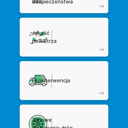
Bezpieczeństwa
Jakość
powietrza
Ekointerwencja
Zimowe
utrzymanie dróg