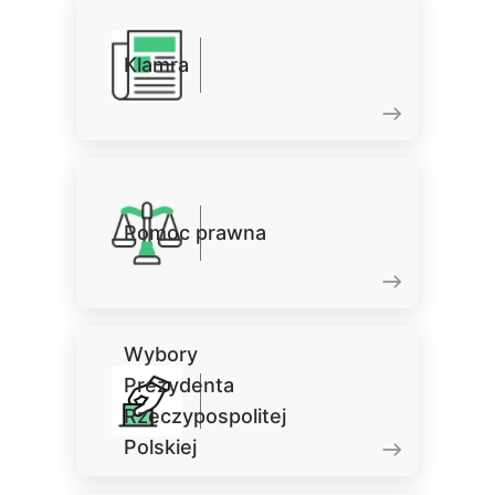
Klamra
Pomoc prawna
Wybory
Prezydenta
Rzeczypospolitej
Polskiej